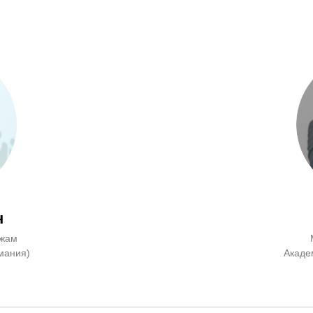
н
ажам
мания)
Акаде