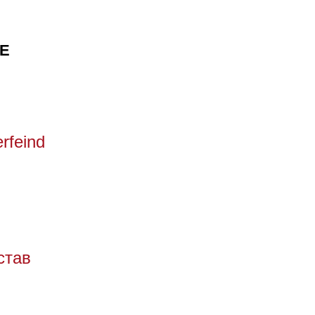
Е
rfeind
став