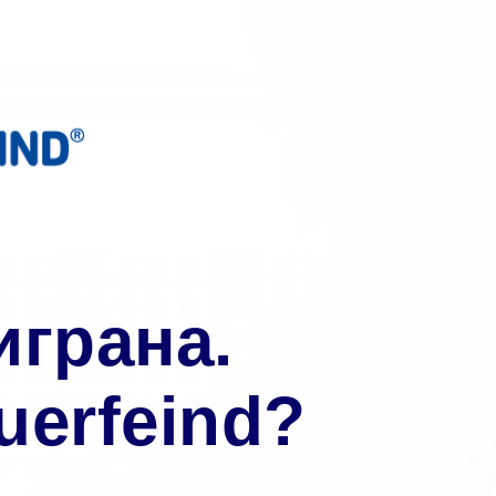
играна.
uerfeind?