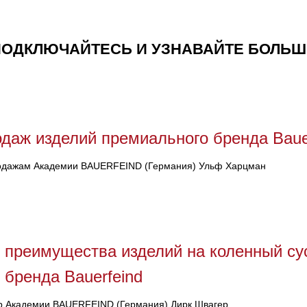
ПОДКЛЮЧАЙТЕСЬ И УЗНАВАЙТЕ БОЛЬШ
одаж изделий премиального бренда Baue
одажам Академии BAUERFEIND (Германия) Ульф Харцман
 преимущества изделий на коленный су
 бренда Bauerfeind
 Академии BAUERFEIND (Германия) Дирк Швагер