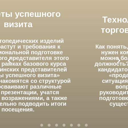
Технологии подбора
торгового персонала
Как понять, какой именно кандидат
нужен компании? Где найти как
можно больше претендентов на
должность? Как правильно оценить
кандидатов, выбрав лучших? Как
«продавать» вакансию? В
ситуациях, когда решение этих
вопросов ложится на
руководителей без специальной
подготовки, риски для компании
существенно возрастают.